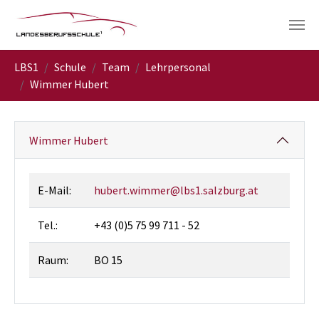
Skip to main navigation
Skip to main content
Skip to page footer
You are here:
LBS1
Schule
Team
Lehrpersonal
Wimmer Hubert
Wimmer Hubert
E-Mail:
hubert.wimmer@lbs1.salzburg.at
Tel.:
+43 (0)5 75 99 711 - 52
Raum:
BO 15