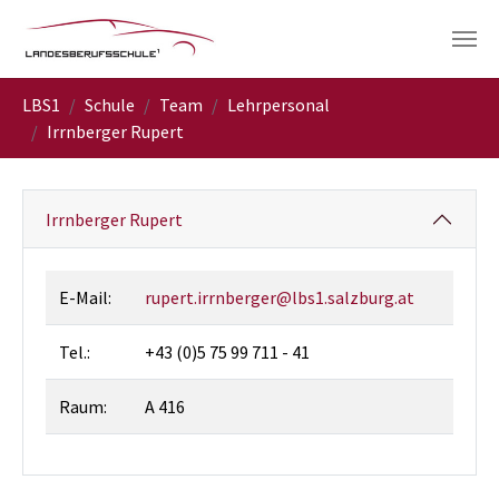
Skip to main navigation
Skip to main content
Skip to page footer
You are here:
LBS1
Schule
Team
Lehrpersonal
Irrnberger Rupert
Irrnberger Rupert
E-Mail:
rupert.irrnberger@lbs1.salzburg.at
Tel.:
+43 (0)5 75 99 711 - 41
Raum:
A 416