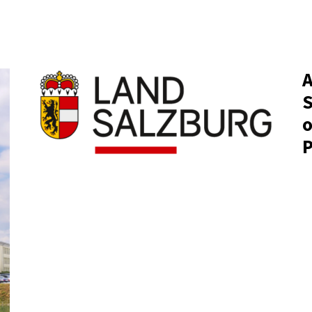
A
S
o
P