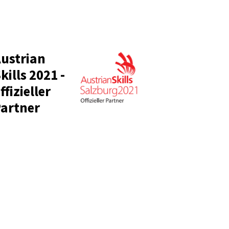
ustrian
kills 2021 -
ffizieller
artner