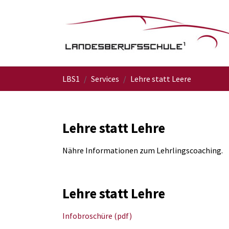
Skip to main navigation
Skip to main content
Skip to page footer
You are here:
LBS1
Services
Lehre statt Leere
Lehre statt Lehre
Nähre Informationen zum Lehrlingscoaching.
Lehre statt Lehre
Infobroschüre (pdf)