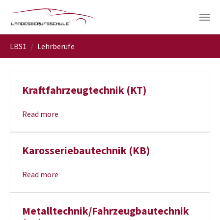
Skip to main navigation
Skip to main content
Skip to page footer
You are here:
LBS1
Lehrberufe
Kraftfahrzeugtechnik (KT)
Read more
Karosseriebautechnik (KB)
Read more
Metalltechnik/Fahrzeugbautechnik