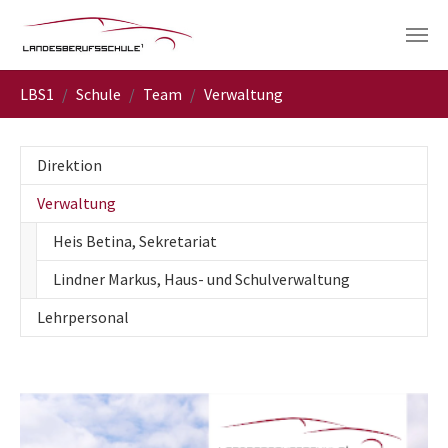
Skip to main navigation
Skip to main content
Skip to page footer
You are here:
LBS1
Schule
Team
Verwaltung
Direktion
(current)
Verwaltung
Heis Betina, Sekretariat
Lindner Markus, Haus- und Schulverwaltung
Lehrpersonal