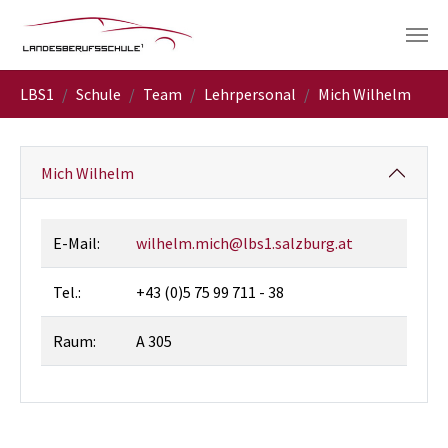
Skip to main navigation
Skip to main content
Skip to page footer
You are here:
LBS1
Schule
Team
Lehrpersonal
Mich Wilhelm
Mich Wilhelm
E-Mail:
wilhelm.mich@lbs1.salzburg.at
Tel.:
+43 (0)5 75 99 711 - 38
Raum:
A 305