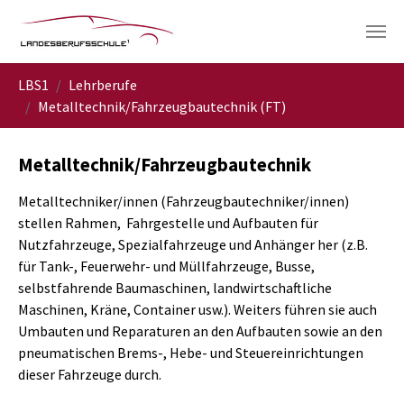
Skip to main navigation
Skip to main content
Skip to page footer
You are here:
LBS1
Lehrberufe
Metalltechnik/Fahrzeugbautechnik (FT)
Metalltechnik/Fahrzeugbautechnik
Metalltechniker/innen (Fahrzeugbautechniker/innen)
stellen Rahmen, Fahrgestelle und Aufbauten für
Nutzfahrzeuge, Spezialfahrzeuge und Anhänger her (z.B.
für Tank-, Feuerwehr- und Müllfahrzeuge, Busse,
selbstfahrende Baumaschinen, landwirtschaftliche
Maschinen, Kräne, Container usw.). Weiters führen sie auch
Umbauten und Reparaturen an den Aufbauten sowie an den
pneumatischen Brems-, Hebe- und Steuereinrichtungen
dieser Fahrzeuge durch.