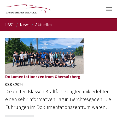
Skip to main navigation
Skip to main content
Skip to page footer
You are here:
LBS1
News
Aktuelles
Dokumentationszentrum Obersalzberg
08.07.2026
Die dritten Klassen Kraftfahrzeugtechnik erlebten
einen sehr informativen Tag in Berchtesgaden. Die
Führungen im Dokumentationszentrum waren…